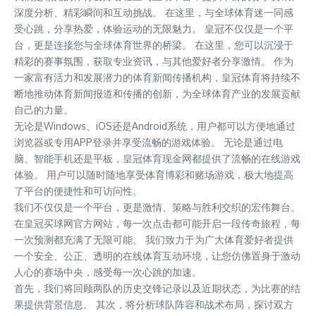
深度分析、精彩瞬间和互动挑战。 在这里，与全球体育迷一同感
受心跳，分享热爱，体验运动的无限魅力。 皇冠不仅仅是一个平
台，更是连接您与全球体育世界的桥梁。 在这里，您可以沉浸于
精彩的赛事氛围，获取专业资讯，与其他爱好者分享激情。 作为
一家富有活力和发展潜力的体育新闻传播机构，皇冠体育将持续不
断地推动体育新闻报道和传播的创新，为全球体育产业的发展贡献
自己的力量。
无论是Windows、iOS还是Android系统，用户都可以方便地通过
浏览器或专用APP登录并享受流畅的游戏体验。 无论是通过电
脑、智能手机还是平板，皇冠体育现金网都提供了流畅的在线游戏
体验。 用户可以随时随地享受体育博彩和赌场游戏，极大地提高
了平台的便捷性和可访问性。
我们不仅仅是一个平台，更是激情、策略与胜利交织的宏伟舞台。
在皇冠买球网官方网站，每一次点击都可能开启一段传奇旅程，每
一次预测都充满了无限可能。 我们致力于为广大体育爱好者提供
一个安全、公正、透明的在线体育互动环境，让您仿佛置身于激动
人心的赛场中央，感受每一次心跳的加速。
首先，我们将回顾两队的历史交锋记录以及近期状态，为比赛的结
果提供背景信息。 其次，将分析球队阵容和战术布局，探讨双方