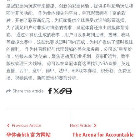
皇冠彩票为玩家带来便捷、创新的彩票体验，提供多种互动玩法和
即时开奖功能。 作为业内领先的平台，皇冠彩票拥有丰富的彩
种，开创了彩票新纪元，为玩家提供全球最受欢迎的彩票选择。
为了满足用户对非实时博彩的需求，皇冠体育还推出虚拟体育博
彩。 通过计算机生成的赛事，用户可以参与到足球、篮球、赛马
等虚拟比赛中，这些比赛以短时间内完成，为用户提供了随时投注
的便利。 作为体育经纪与代理领域的整合服务商，公司以“重塑价
值，链接未来”为使命，聚焦运动员职业规划、赛事IP运营、数字
版权管理三大领域。 你可以在皇冠体育这里找到NBA直播、英超
直播、西甲、意甲、德甲、法甲、韩K联等赛程、积分榜、免费直
播、视频集锦、新闻资讯和赛前分析。
Share this Article
Previous Article
Next Article
华体会hth 官方网站
The Arena for Accountable