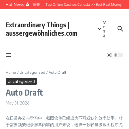
Skip to content
Hot News
WM百家樂
Top Online Casinos Canada >> Best Real Money Cas
M
Extraordinary Things |
e
n
aussergewöhnliches.com
u
Home
/
Uncategorized
/
Auto Draft
Uncategorized
Auto Draft
May 31, 2026
在日常办公与学习中，截图软件已经成为不可或缺的效率助手。对
于需要频繁记录屏幕内容的用户来说，选择一款轻量级截图程序尤