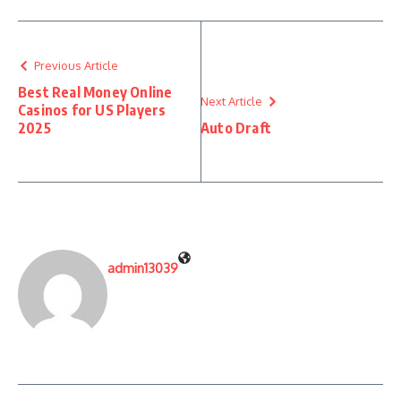
Previous Article
Best Real Money Online
Next Article
Casinos for US Players
2025
Auto Draft
admin13039