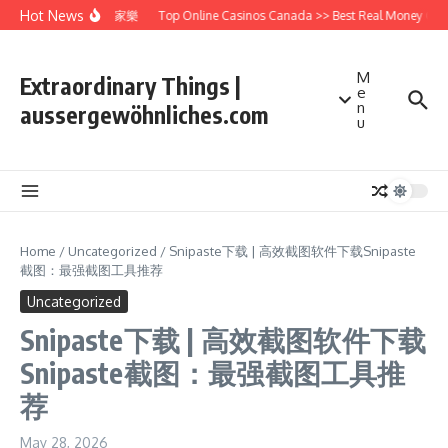
Skip to content
Hot News
WM百家樂
Top Online Casinos Canada >> Best Real Money Cas
M
Extraordinary Things |
e
n
aussergewöhnliches.com
u
Home
/
Uncategorized
/
Snipaste下载 | 高效截图软件下载Snipaste
截图：最强截图工具推荐
Uncategorized
Snipaste下载 | 高效截图软件下载
Snipaste截图：最强截图工具推
荐
May 28, 2026