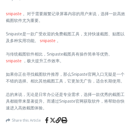
snipaste
。对于需要频繁记录屏幕内容的用户来说，选择一款高效
截图软件尤为重要。
Snipaste是一款广受欢迎的免费截图工具，支持快速截图、贴图以
及多种实用功能。
snipaste
。
与传统截图软件相比，Snipaste截图具有操作简单等优势。
snipaste
，极大提升工作效率。
如果你正在寻找截图软件推荐，那么Snipaste官网入口无疑是一个
不错的选择。相比其他截图工具，它更加无广告，适合长期使用。
总的来说，无论是日常办公还是专业需求，选择一款优秀的截图工
具都能带来显著提升。而通过Snipaste官网获取软件，将帮助你快
速进入高效截图体验。
Share this Article