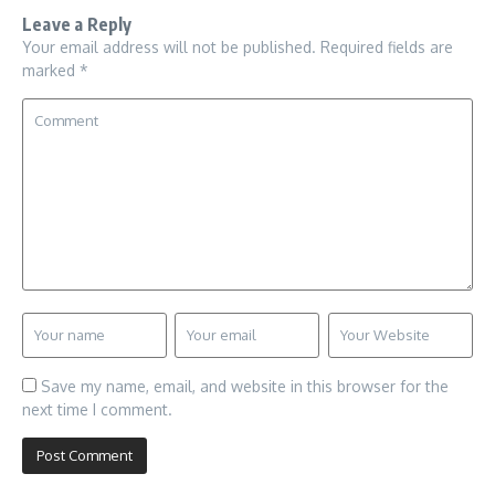
Leave a Reply
Your email address will not be published.
Required fields are
marked
*
Save my name, email, and website in this browser for the
next time I comment.